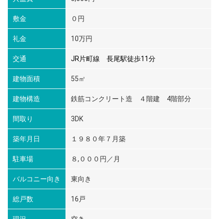
敷金
０円
礼金
10万円
交通
JR片町線 長尾駅徒歩11分
建物面積
55㎡
建物構造
鉄筋コンクリート造 ４階建 4階部分
間取り
3DK
築年月日
１９８０年７月築
駐車場
８,０００円／月
バルコニー向き
東向き
総戸数
16戸
現況
空き