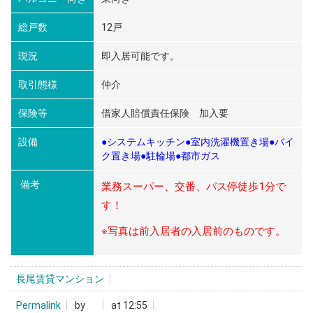
総戸数
12戸
現況
即入居可能です。
取引態様
仲介
保険等
借家人賠償責任保険 加入要
設備
●システムキッチン●室内洗濯機置き場●バイ
ク置き場●駐輪場●都市ガス
備考
業務スーパー、交番、バス停徒歩1分で
す！
※写真は前入居者の入居前のものです。
長尾賃貸マンション
Permalink
by
at 12:55