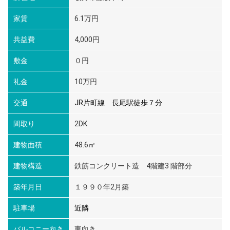
家賃
6.1万円
共益費
4,000円
敷金
０円
礼金
10万円
交通
JR片町線 長尾駅徒歩７分
間取り
2DK
建物面積
48.6㎡
建物構造
鉄筋コンクリート造 4階建3 階部分
築年月日
１９９０年2月築
駐車場
近隣
バルコニー向き
東向き