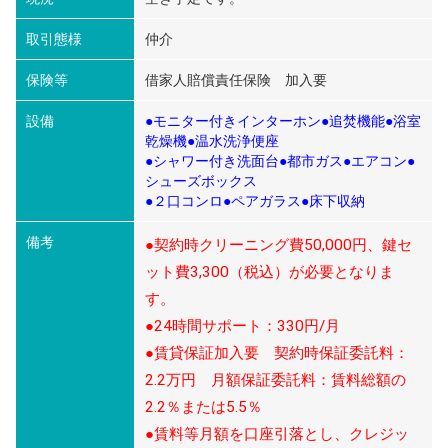
取引態様
仲介
保険等
借家人賠償責任保険 加入要
設備
●モニター付きインターホン●追焚機能●浴室
乾燥機●温水洗浄便座
●シャワー付き洗面台●都市ガス●エアコン●
シューズボックス
●２口コンロ●ペアガラス●床下収納
備考
●契約時クリーニング費50,000円、鍵セ
ット費3,300（税込）が必要となりま
す。
●24時間サポート：330円/月
●賃貸保証加入要 契約時保証委託料：
2.2万円 月額保証委託料：賃料総額の
2.2％または5.5％
●賃料等月額を口座引落とし、クレジッ