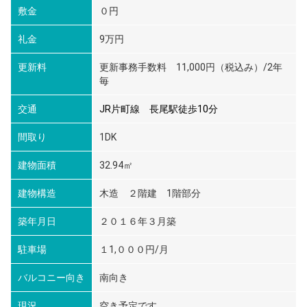
敷金
０円
礼金
9万円
更新料
更新事務手数料 11,000円（税込み）/2年
毎
交通
JR片町線 長尾駅徒歩10分
間取り
1DK
建物面積
32.94㎡
建物構造
木造 ２階建 1階部分
築年月日
２０１６年３月築
駐車場
１1,０００円/月
バルコニー向き
南向き
現況
空き予定です。