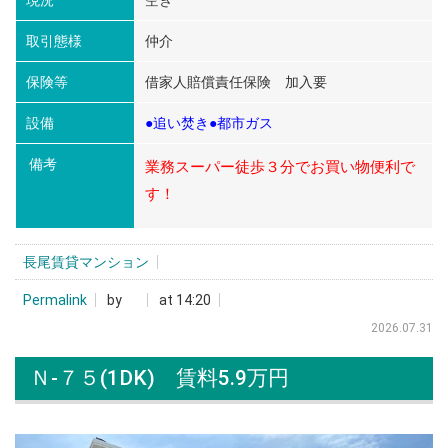
取引態様
仲介
保険等
借家人賠償責任保険 加入要
設備
●追い焚き●都市ガス
備考
業務スーパー徒歩３分でお買い物便利で
す！
長尾賃貸マンション
Permalink
by
at 14:20
2026.07.31
Ｎ-７５(1DK) 賃料5.9万円